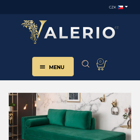
CZK
0
MENU