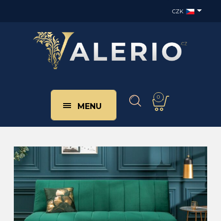
CZK
0
MENU