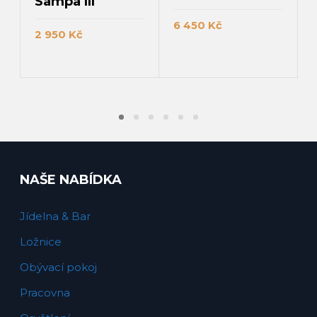
Sampa III
6 450
Kč
2 950
Kč
PŘIDAT DO KOŠÍKU
PŘIDAT DO KOŠÍKU
NAŠE NABÍDKA
Jídelna & Bar
Ložnice
Obývací pokoj
Pracovna