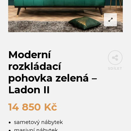
Moderní
rozkládací
SDÍLET
pohovka zelená –
Ladon II
14 850
Kč
sametový nábytek
masivní nábytek