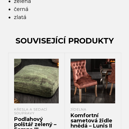
zelená
černá
zlatá
SOUVISEJÍCÍ PRODUKTY
KŘESLA A SEDACÍ
JÍDELNA
SOUPRAVY
Komfortní
Podlahový
sametová židle
polštář zelený –
hnědá – Lunis II