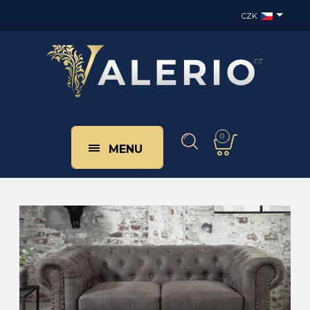
CZK
0
MENU