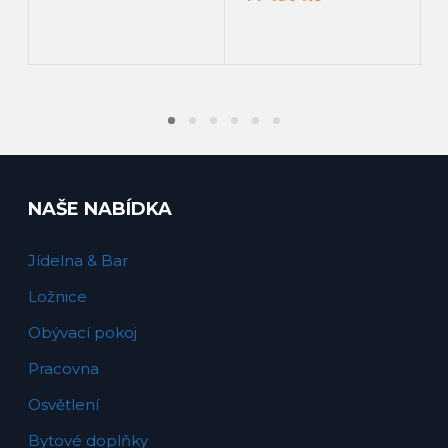
PŘIDAT DO KOŠÍKU
PŘIDAT DO KOŠÍKU
NAŠE NABÍDKA
Jídelna & Bar
Ložnice
Obývací pokoj
Pracovna
Osvětlení
Bytové doplňky